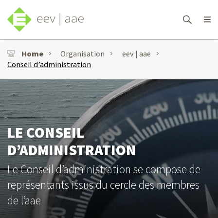
Home
Organisation
eev | aae
Conseil d’administration
LE CONSEIL
D’ADMINISTRATION
Le Conseil d’administration se compose de
représentants issus du cercle des membres
de l’aae