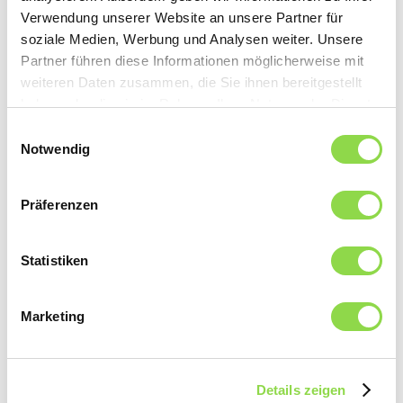
Technique de sécurité
Verwendung unserer Website an unsere Partner für
Technique d’éclairage
soziale Medien, Werbung und Analysen weiter. Unsere
Technique solaire / photovoltaïque
Partner führen diese Informationen möglicherweise mit
weiteren Daten zusammen, die Sie ihnen bereitgestellt
Solutions énergétiques efficientes
haben oder die sie im Rahmen Ihrer Nutzung der Dienste
Service et maintenance
gesammelt haben.
Einwilligungsauswahl
Notwendig
Technique du bâtiment
Concours attractif
Präferenzen
Contenus multimédias
Statistiken
Vos avantages
Marketing
Publicité pour des installations électriques
modernes
Details zeigen