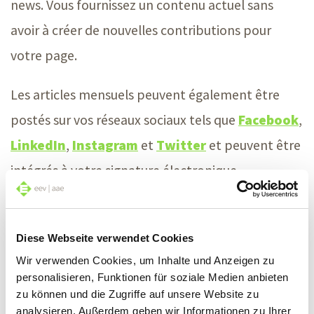
news. Vous fournissez un contenu actuel sans
avoir à créer de nouvelles contributions pour
votre page.
Les articles mensuels peuvent également être
postés sur vos réseaux sociaux tels que
Facebook
,
LinkedIn
,
Instagram
et
Twitter
et peuvent être
intégrés à votre signature électronique.
Contenu et thèmes
Diese Webseite verwendet Cookies
Wir verwenden Cookies, um Inhalte und Anzeigen zu
Installation
personalisieren, Funktionen für soziale Medien anbieten
Réseaux / technique de communication
zu können und die Zugriffe auf unsere Website zu
analysieren. Außerdem geben wir Informationen zu Ihrer