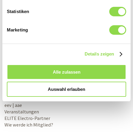
KONTAKT
Statistiken
Schweizerische Elektro-Einkaufs-Vereinigung
eev Genossenschaft
Marketing
Bernstrasse 28
3322 Urtenen-Schönbühl
info@eev.ch
Details zeigen
Telefonische Unterstützung und Beratung
Mo–Do: 08:00–12:00 Uhr und 13:30–17:00 Uhr
Fr: 08:00–12:00 Uhr und 13:30–16:00 Uhr
Alle zulassen
+41 31 380 10 10
Auswahl erlauben
ORGANISATION
eev | aae
Veranstaltungen
ELITE Electro-Partner
Wie werde ich Mitglied?