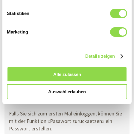
Statistiken
Marketing
Einloggen
Details zeigen
Passwort zurücksetzen
Alle zulassen
Falls Sie Ihr Passwort vergessen haben, können Sie
mit der Funktion «Passwort zurücksetzen» ein
Auswahl erlauben
neues Passwort erstellen.
Falls Sie sich zum ersten Mal einloggen, können Sie
mit der Funktion «Passwort zurücksetzen» ein
Passwort erstellen.