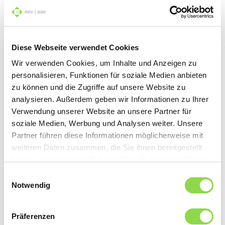
kostenlos
Blache, Ersatzplatten Leuchtkasten und
Werbespot
Diese Webseite verwendet Cookies
Jetzt lesen
Wir verwenden Cookies, um Inhalte und Anzeigen zu
personalisieren, Funktionen für soziale Medien anbieten
zu können und die Zugriffe auf unsere Website zu
analysieren. Außerdem geben wir Informationen zu Ihrer
Verwendung unserer Website an unsere Partner für
Loggen Sie sich hier ein, um
soziale Medien, Werbung und Analysen weiter. Unsere
Zugriff auf alle Informationen zu
Partner führen diese Informationen möglicherweise mit
weiteren Daten zusammen, die Sie ihnen bereitgestellt
erhalten (ausschliesslich für eev-
haben oder die sie im Rahmen Ihrer Nutzung der Dienste
Mitglieder).
gesammelt haben.
Einwilligungsauswahl
Notwendig
Präferenzen