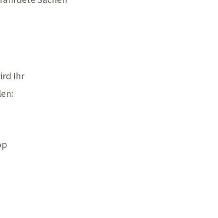
rd Ihr
len:
op