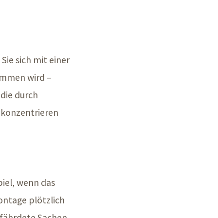
ie sich mit einer
nommen wird –
die durch
t konzentrieren
piel, wenn das
ontage plötzlich
gefährdete Sachen