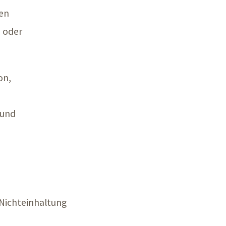
nen
- oder
on,
 und
Nichteinhaltung