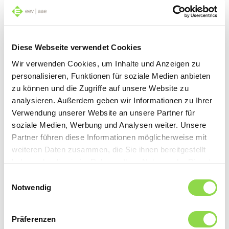
la protection des données à caractère personnel
et à renforcer les droits des personnes.
Diese Webseite verwendet Cookies
Wir verwenden Cookies, um Inhalte und Anzeigen zu
Quels changements pour les
personalisieren, Funktionen für soziale Medien anbieten
membres aae et l’aae?
zu können und die Zugriffe auf unsere Website zu
analysieren. Außerdem geben wir Informationen zu Ihrer
Les modifications apportées à la loi entraînent
Verwendung unserer Website an unsere Partner für
soziale Medien, Werbung und Analysen weiter. Unsere
plusieurs changements et concernent tous les
Partner führen diese Informationen möglicherweise mit
secteurs et toutes les entreprises, quelle que soit
weiteren Daten zusammen, die Sie ihnen bereitgestellt
haben oder die sie im Rahmen Ihrer Nutzung der Dienste
leur taille. Il s’agit ainsi de renforcer les obligations
gesammelt haben.
Einwilligungsauswahl
d’information des personnes concernées,
Notwendig
d’améliorer la transparence dans le traitement
Präferenzen
des données par des déclarations de