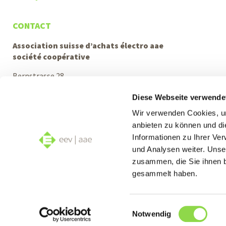
CONTACT
Association suisse d’achats électro aae
société coopérative
Bernstrasse 28
3322 Urtenen-Schönbühl
Diese Webseite verwende
info@eev.ch
Wir verwenden Cookies, um
Support téléphonique et conseils
anbieten zu können und di
Lu–Je: 08h00–12h00 et 13h30–17h00
Informationen zu Ihrer Ve
Ve: 08h00–12h00 et 13h30–16h00
und Analysen weiter. Unse
+41 31 380 10 10
zusammen, die Sie ihnen b
gesammelt haben.
Suivez nous sur:
Einwilligungsauswahl
Notwendig