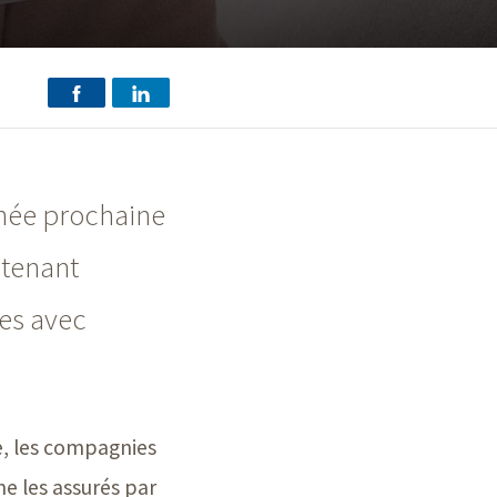
nnée prochaine
ntenant
ses avec
e, les compagnies
e les assurés par