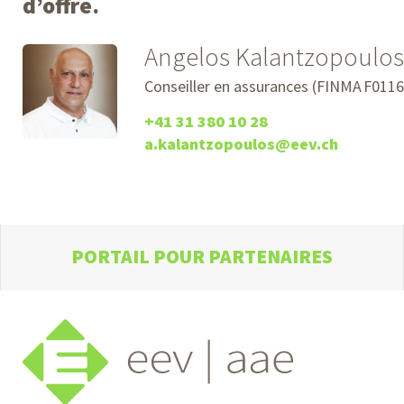
d’offre.
Angelos Kalantzopoulos
Conseiller en assurances (FINMA F011
+41 31 380 10 28
a.kalantzopoulos@eev.ch
PORTAIL POUR PARTENAIRES