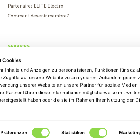
Partenaires ELITE Electro
Comment devenir membre?
SERVICES
Véhicules d’entreprise
t Cookies
Expositions mobiles
 Inhalte und Anzeigen zu personalisieren, Funktionen für sozia
Assurances
e Zugriffe auf unsere Website zu analysieren. Außerdem geben w
rwendung unserer Website an unsere Partner für soziale Medien
Facturation
re Partner führen diese Informationen möglicherweise mit weite
ereitgestellt haben oder die sie im Rahmen Ihrer Nutzung der D
Präferenzen
Statistiken
Marketin