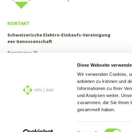
KONTAKT
Schweizerische Elektro-Einkaufs-Vereinigung
eev Genossenschaft
Bernstrasse 28
3322 Urtenen-Schönbühl
Diese Webseite verwende
info@eev.ch
Wir verwenden Cookies, um
Telefonische Unterstützung und Beratung
anbieten zu können und di
Mo–Do: 08:00–12:00 Uhr und 13:30–17:00 Uhr
Informationen zu Ihrer Ve
Fr: 08:00–12:00 Uhr und 13:30–16:00 Uhr
und Analysen weiter. Unse
+41 31 380 10 10
zusammen, die Sie ihnen b
gesammelt haben.
Folge uns auf:
Einwilligungsauswahl