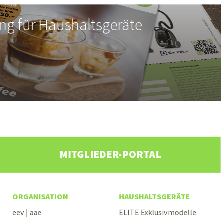
ng für Haushalts­geräte
MITGLIEDER-PORTAL
ORGANISATION
HAUSHALTSGERÄTE
eev | aae
ELITE Exklusivmodelle