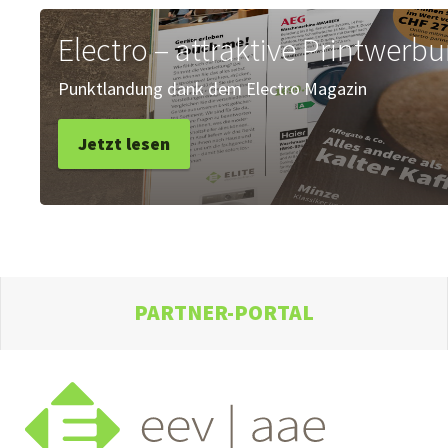
Electro – attraktive Printwerbu
Punktlandung dank dem Electro Magazin
Jetzt lesen
PARTNER-PORTAL