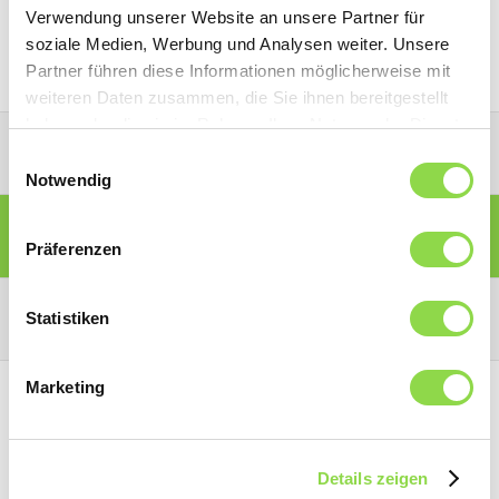
Passwort erstellen.
Verwendung unserer Website an unsere Partner für
soziale Medien, Werbung und Analysen weiter. Unsere
Partner führen diese Informationen möglicherweise mit
weiteren Daten zusammen, die Sie ihnen bereitgestellt
haben oder die sie im Rahmen Ihrer Nutzung der Dienste
PARTNER-PORTAL
gesammelt haben.
Einwilligungsauswahl
Notwendig
MITGLIEDER-PORTAL
Präferenzen
KONSUMENTEN-PORTAL
Statistiken
Marketing
Details zeigen