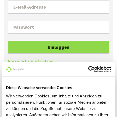
Einloggen
Passwort zurücksetzen
Falls Sie Ihr Passwort vergessen haben, können Sie
Diese Webseite verwendet Cookies
mit der Funktion «Passwort zurücksetzen» ein
neues Passwort erstellen.
Wir verwenden Cookies, um Inhalte und Anzeigen zu
personalisieren, Funktionen für soziale Medien anbieten
Falls Sie sich zum ersten Mal einloggen, können Sie
zu können und die Zugriffe auf unsere Website zu
mit der Funktion «Passwort zurücksetzen» ein
analysieren. Außerdem geben wir Informationen zu Ihrer