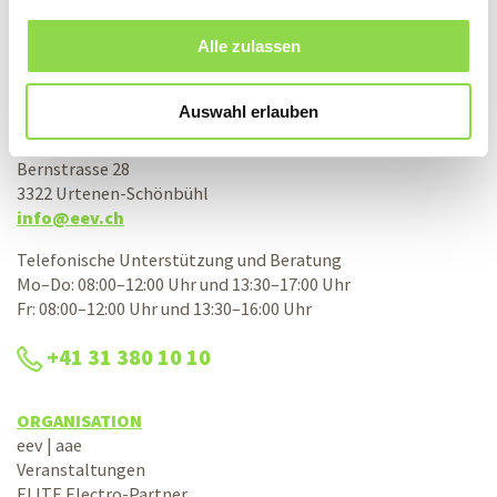
Alle zulassen
KONTAKT
Schweizerische Elektro-Einkaufs-Vereinigung
Auswahl erlauben
eev Genossenschaft
Bernstrasse 28
3322 Urtenen-Schönbühl
info@eev.ch
Telefonische Unterstützung und Beratung
Mo–Do: 08:00–12:00 Uhr und 13:30–17:00 Uhr
Fr: 08:00–12:00 Uhr und 13:30–16:00 Uhr
+41 31 380 10 10
ORGANISATION
eev | aae
Veranstaltungen
ELITE Electro-Partner