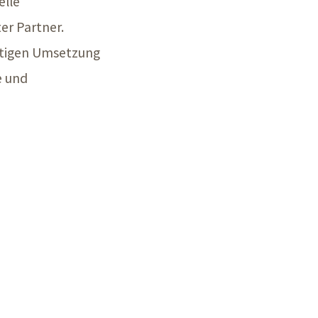
elle
er Partner.
nstigen Umsetzung
e und