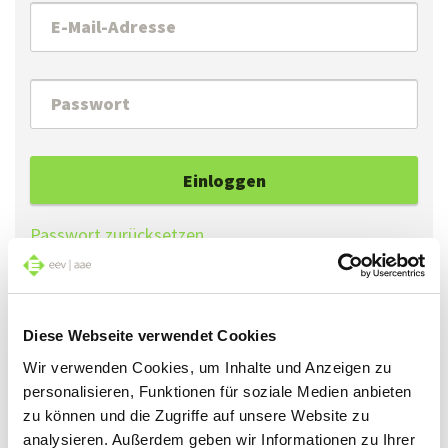
Einloggen
Passwort zurücksetzen
Falls Sie Ihr Passwort vergessen haben, können Sie
Diese Webseite verwendet Cookies
mit der Funktion «Passwort zurücksetzen» ein
neues Passwort erstellen.
Wir verwenden Cookies, um Inhalte und Anzeigen zu
personalisieren, Funktionen für soziale Medien anbieten
Falls Sie sich zum ersten Mal einloggen, können Sie
zu können und die Zugriffe auf unsere Website zu
mit der Funktion «Passwort zurücksetzen» ein
analysieren. Außerdem geben wir Informationen zu Ihrer