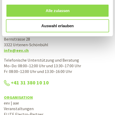
Alle zulassen
KONTAKT
Schweizerische Elektro-Einkaufs-Vereinigung
Auswahl erlauben
eev Genossenschaft
Bernstrasse 28
3322 Urtenen-Schönbühl
info@eev.ch
Telefonische Unterstützung und Beratung
Mo–Do: 08:00–12:00 Uhr und 13:30–17:00 Uhr
Fr: 08:00–12:00 Uhr und 13:30–16:00 Uhr
+41 31 380 10 10
ORGANISATION
eev | aae
Veranstaltungen
ELITE Electro-Partner