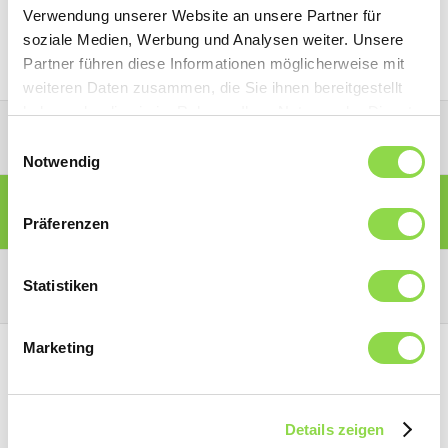
Passwort erstellen.
Verwendung unserer Website an unsere Partner für
soziale Medien, Werbung und Analysen weiter. Unsere
Partner führen diese Informationen möglicherweise mit
weiteren Daten zusammen, die Sie ihnen bereitgestellt
haben oder die sie im Rahmen Ihrer Nutzung der Dienste
PARTNER-PORTAL
gesammelt haben.
Einwilligungsauswahl
Notwendig
MITGLIEDER-PORTAL
Präferenzen
KONSUMENTEN-PORTAL
Statistiken
Marketing
Details zeigen