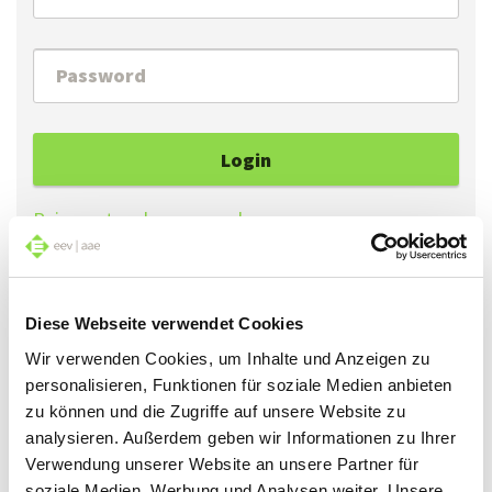
Login
Reimpostare la password
Se ha dimenticato la Sua password, può ottenerne
Diese Webseite verwendet Cookies
una nuova cliccando su «Reimpostare la password».
Wir verwenden Cookies, um Inhalte und Anzeigen zu
personalisieren, Funktionen für soziale Medien anbieten
Se accede al sito per la prima volta, può generare
zu können und die Zugriffe auf unsere Website zu
una password cliccando su «Reimpostare la
analysieren. Außerdem geben wir Informationen zu Ihrer
password».
Verwendung unserer Website an unsere Partner für
soziale Medien, Werbung und Analysen weiter. Unsere