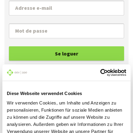
Se loguer
Réinitialiser le mot de passe
Si vous avez oublié votre mot de passe, vous
Diese Webseite verwendet Cookies
pouvez en obtenir un nouveau en cliquant sur
Wir verwenden Cookies, um Inhalte und Anzeigen zu
«Réinitialiser le mot de passe».
personalisieren, Funktionen für soziale Medien anbieten
zu können und die Zugriffe auf unsere Website zu
Si vous vous connectez pour la première fois, vous
analysieren. Außerdem geben wir Informationen zu Ihrer
pouvez créer un mot de passe en cliquant sur
Verwendung unserer Website an unsere Partner für