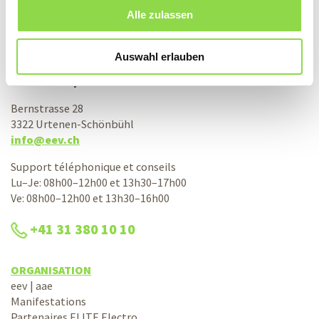
Alle zulassen
CONTACT
Auswahl erlauben
Association suisse d’achats électro aae
société coopérative
Bernstrasse 28
3322 Urtenen-Schönbühl
info@eev.ch
Support téléphonique et conseils
Lu–Je: 08h00–12h00 et 13h30–17h00
Ve: 08h00–12h00 et 13h30–16h00
+41 31 380 10 10
ORGANISATION
eev | aae
Manifestations
Partenaires ELITE Electro