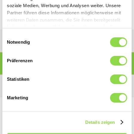
«Réinitialiser le mot de passe».
soziale Medien, Werbung und Analysen weiter. Unsere
Partner führen diese Informationen möglicherweise mit
weiteren Daten zusammen, die Sie ihnen bereitgestellt
haben oder die sie im Rahmen Ihrer Nutzung der Dienste
gesammelt haben.
Einwilligungsauswahl
PORTAIL POUR PARTENAIRES
Notwendig
Präferenzen
PORTAIL POUR MEMBRES
Statistiken
PORTAIL POUR CONSOMMATEURS
Marketing
Details zeigen