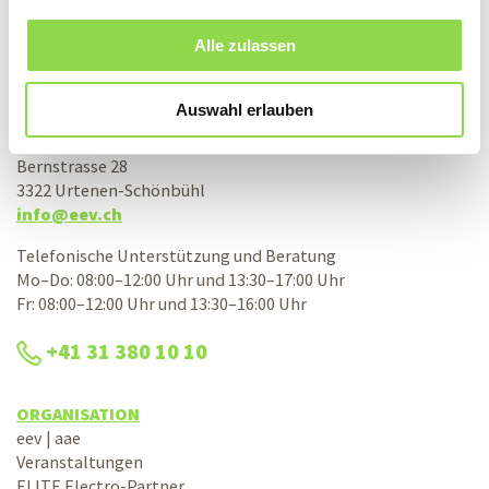
Alle zulassen
KONTAKT
Schweizerische Elektro-Einkaufs-Vereinigung
Auswahl erlauben
eev Genossenschaft
Bernstrasse 28
3322 Urtenen-Schönbühl
info@eev.ch
Telefonische Unterstützung und Beratung
Mo–Do: 08:00–12:00 Uhr und 13:30–17:00 Uhr
Fr: 08:00–12:00 Uhr und 13:30–16:00 Uhr
+41 31 380 10 10
ORGANISATION
eev | aae
Veranstaltungen
ELITE Electro-Partner