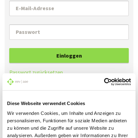
Einloggen
Passwort zurücksetzen
Falls Sie Ihr Passwort vergessen haben, können Sie
Diese Webseite verwendet Cookies
mit der Funktion «Passwort zurücksetzen» ein
neues Passwort erstellen.
Wir verwenden Cookies, um Inhalte und Anzeigen zu
personalisieren, Funktionen für soziale Medien anbieten
Falls Sie sich zum ersten Mal einloggen, können Sie
zu können und die Zugriffe auf unsere Website zu
mit der Funktion «Passwort zurücksetzen» ein
analysieren. Außerdem geben wir Informationen zu Ihrer