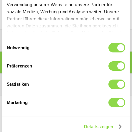
Passwort erstellen.
Verwendung unserer Website an unsere Partner für
soziale Medien, Werbung und Analysen weiter. Unsere
Partner führen diese Informationen möglicherweise mit
weiteren Daten zusammen, die Sie ihnen bereitgestellt
haben oder die sie im Rahmen Ihrer Nutzung der Dienste
PARTNER-PORTAL
gesammelt haben.
Einwilligungsauswahl
Notwendig
MITGLIEDER-PORTAL
Präferenzen
KONSUMENTEN-PORTAL
Statistiken
Marketing
Details zeigen