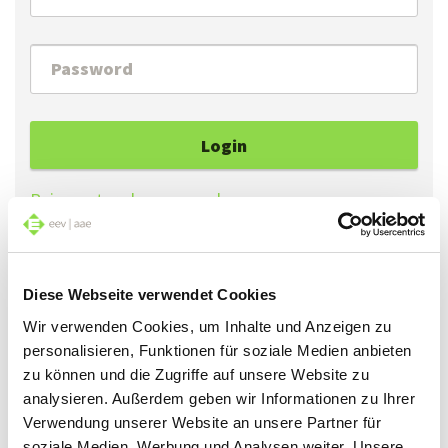
Login
Reimpostare la password
Se ha dimenticato la Sua password, può ottenerne
Diese Webseite verwendet Cookies
una nuova cliccando su «Reimpostare la password».
Wir verwenden Cookies, um Inhalte und Anzeigen zu
personalisieren, Funktionen für soziale Medien anbieten
Se accede al sito per la prima volta, può generare
zu können und die Zugriffe auf unsere Website zu
una password cliccando su «Reimpostare la
analysieren. Außerdem geben wir Informationen zu Ihrer
password».
Verwendung unserer Website an unsere Partner für
soziale Medien, Werbung und Analysen weiter. Unsere