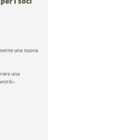
per i soci
enerne una nuova
erare una
sword».