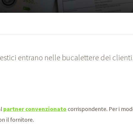
omestici entrano nelle bucalettere dei clien
al
partner convenzionato
corrispondente. Per i model
n il fornitore.