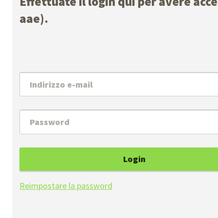
Effettuate il login qui per avere acc
aae).
Login
Reimpostare la password