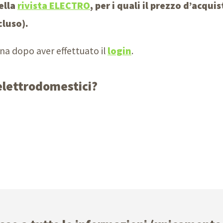
ella
rivista ELECTRO
, per i quali il prezzo d’acqu
cluso).
na dopo aver effettuato il
login
.
elettrodomestici?