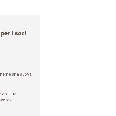
per i soci
enerne una nuova
erare una
sword».