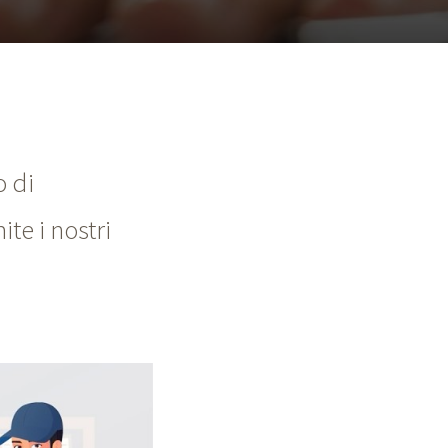
o di
te i nostri