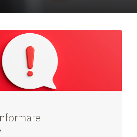
informare
A