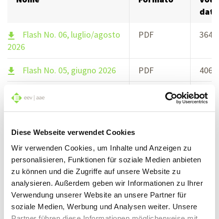
dati
Flash No. 06, luglio/agosto
PDF
3643
2026
Flash No. 05, giugno 2026
PDF
4063
Flash No. 04, maggio 2026
PDF
3022
Flash No. 03, aprile 2026
PDF
2775
Diese Webseite verwendet Cookies
Flash No. 02, marzo 2026
PDF
6809
Wir verwenden Cookies, um Inhalte und Anzeigen zu
personalisieren, Funktionen für soziale Medien anbieten
Flash No. 01,
PDF
2472
zu können und die Zugriffe auf unsere Website zu
gennaio/febbraio 2026
analysieren. Außerdem geben wir Informationen zu Ihrer
Verwendung unserer Website an unsere Partner für
Flash No. 10, dicembre
PDF
1670
soziale Medien, Werbung und Analysen weiter. Unsere
2025
Partner führen diese Informationen möglicherweise mit