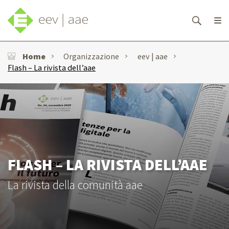
Home
Organizzazione
eev | aae
Flash – La rivista dell’aae
FLASH – LA RIVISTA DELL’AAE
La rivista della comunità aae