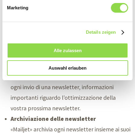
Invio di prova e invio effettivo della
Marketing
newsletter
Prima dell’invio effettivo verifichiamo su diverse
Details zeigen
piattaforme e in diversi programmi e-mail, se il
contenuto della newsletter è correttamente
Alle zulassen
visualizzato.
Analisi dell’invio della newsletter
Auswahl erlauben
Con il tool di analisi di «Mailjet» otterrete, dopo
ogni invio di una newsletter, informazioni
importanti riguardo l’ottimizzazione della
vostra prossima newsletter.
Archiviazione delle newsletter
«Mailjet» archivia ogni newsletter insieme ai suoi