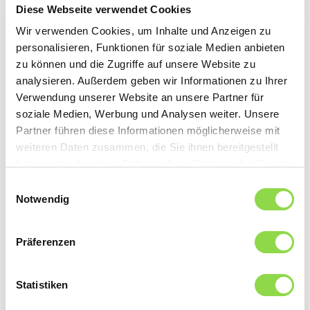
Per collezionare indirizzi un modulo d’iscrizione
Diese Webseite verwendet Cookies
è indispensabile. Vi consigliamo di integrarlo su
Wir verwenden Cookies, um Inhalte und Anzeigen zu
più pagine del vostro sito Internet.
personalisieren, Funktionen für soziale Medien anbieten
zu können und die Zugriffe auf unsere Website zu
Protezione dei dati
analysieren. Außerdem geben wir Informationen zu Ihrer
L’iscrizione alla newsletter e l’invio dello stesso
Verwendung unserer Website an unsere Partner für
soziale Medien, Werbung und Analysen weiter. Unsere
sono conformi all’attuale legge sulla
Partner führen diese Informationen möglicherweise mit
protezione dei dati. Vi consigliamo di integrare
weiteren Daten zusammen, die Sie ihnen bereitgestellt
haben oder die sie im Rahmen Ihrer Nutzung der Dienste
un’attuale informativa sulla protezione dei dati
gesammelt haben.
Einwilligungsauswahl
sul vostro sito web.
Notwendig
Creazione della prima newsletter
Ci mandate il contenuto in parole
chiave –
noi
Präferenzen
creiamo la newsletter, il cui modello potrete
Statistiken
usare per ulteriori newsletter.