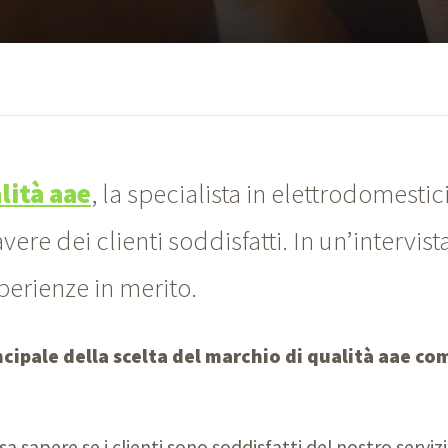
lità aae
, la specialista in elettrodomestic
ere dei clienti soddisfatti. In un’intervist
perienze in merito.
incipale della scelta del marchio di qualità aae co
sa sapere se i clienti sono soddisfatti del nostro serviz