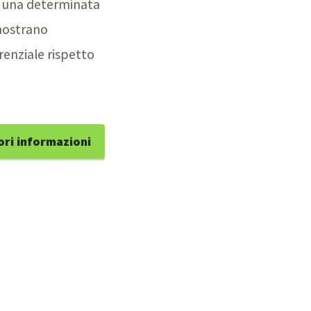
no una determinata
 mostrano
renziale rispetto
ri informazioni