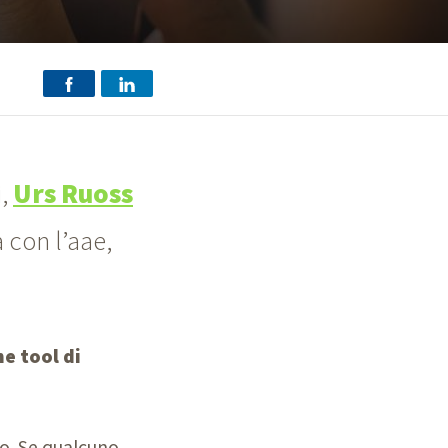
i,
Urs Ruoss
a con l’aae,
me tool di
io. Se qualcuno