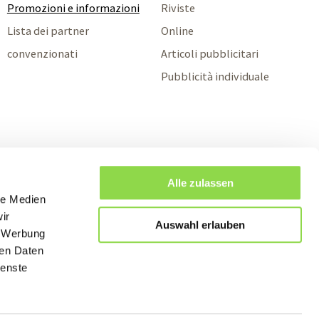
Promozioni e informazioni
Riviste
Lista dei partner
Online
convenzionati
Articoli pubblicitari
Pubblicità individuale
Alle zulassen
le Medien
ir
Auswahl erlauben
, Werbung
ren Daten
ienste