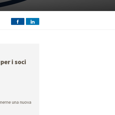
per i soci
enerne una nuova