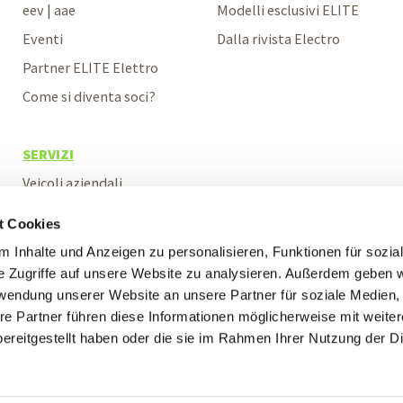
eev | aae
Modelli esclusivi ELITE
Eventi
Dalla rivista Electro
Partner ELITE Elettro
Come si diventa soci?
SERVIZI
Veicoli aziendali
Veicoli espositivi
t Cookies
Assicurazioni
 Inhalte und Anzeigen zu personalisieren, Funktionen für sozia
Fatturazione
e Zugriffe auf unsere Website zu analysieren. Außerdem geben w
rwendung unserer Website an unsere Partner für soziale Medien
re Partner führen diese Informationen möglicherweise mit weite
ereitgestellt haben oder die sie im Rahmen Ihrer Nutzung der D