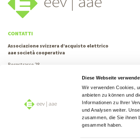
CONTATTI
Associazione svizzera d’acquisto elettrico
aae società cooperativa
Bernstrasse 28
3322 Urtenen-Schönbühl
Diese Webseite verwende
info@eev.ch
Wir verwenden Cookies, um
Consulenza telefonica
anbieten zu können und di
Lu–Gio: Ore 08:00–12:00 e 13:30–17:00
Informationen zu Ihrer Ve
Ve: Ore 08:00–12:00 e 13:30–16:00
und Analysen weiter. Unse
+41 31 380 10 10
zusammen, die Sie ihnen b
gesammelt haben.
Seguiteci su: