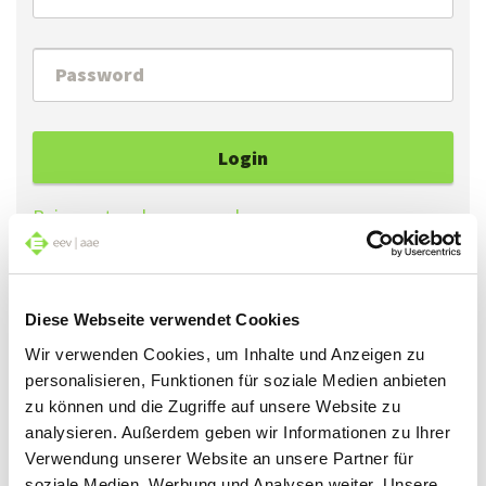
Login
Reimpostare la password
Se ha dimenticato la Sua password, può ottenerne
Diese Webseite verwendet Cookies
una nuova cliccando su «Reimpostare la password».
Wir verwenden Cookies, um Inhalte und Anzeigen zu
personalisieren, Funktionen für soziale Medien anbieten
Se accede al sito per la prima volta, può generare
zu können und die Zugriffe auf unsere Website zu
una password cliccando su «Reimpostare la
analysieren. Außerdem geben wir Informationen zu Ihrer
password».
Verwendung unserer Website an unsere Partner für
soziale Medien, Werbung und Analysen weiter. Unsere