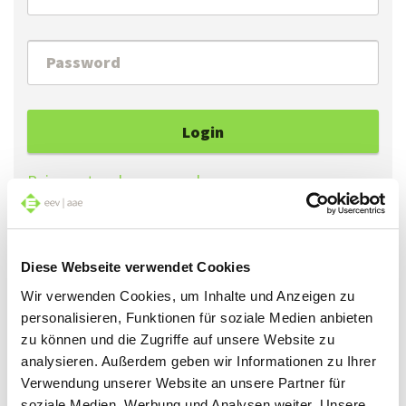
Login
Reimpostare la password
Se ha dimenticato la Sua password, può ottenerne
Diese Webseite verwendet Cookies
una nuova cliccando su «Reimpostare la password».
Wir verwenden Cookies, um Inhalte und Anzeigen zu
personalisieren, Funktionen für soziale Medien anbieten
Se accede al sito per la prima volta, può generare
zu können und die Zugriffe auf unsere Website zu
una password cliccando su «Reimpostare la
analysieren. Außerdem geben wir Informationen zu Ihrer
password».
Verwendung unserer Website an unsere Partner für
soziale Medien, Werbung und Analysen weiter. Unsere