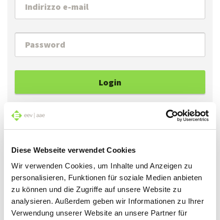
Login
Reimpostare la password
Se ha dimenticato la Sua password, può ottenerne
Diese Webseite verwendet Cookies
una nuova cliccando su «Reimpostare la password».
Wir verwenden Cookies, um Inhalte und Anzeigen zu
personalisieren, Funktionen für soziale Medien anbieten
Se accede al sito per la prima volta, può generare
zu können und die Zugriffe auf unsere Website zu
una password cliccando su «Reimpostare la
analysieren. Außerdem geben wir Informationen zu Ihrer
password».
Verwendung unserer Website an unsere Partner für