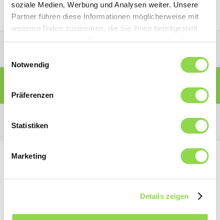
soziale Medien, Werbung und Analysen weiter. Unsere
Partner führen diese Informationen möglicherweise mit
weiteren Daten zusammen, die Sie ihnen bereitgestellt
haben oder die sie im Rahmen Ihrer Nutzung der Dienste
PORTALE PARTNER CONVENZIONATI
gesammelt haben.
Einwilligungsauswahl
Notwendig
PORTALE SOCI
Präferenzen
PORTALE CONSUMATORI
Statistiken
Marketing
Details zeigen