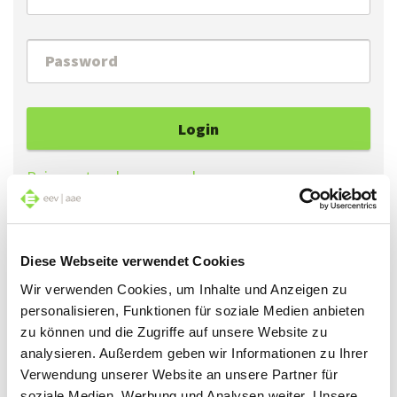
Login
Reimpostare la password
Se ha dimenticato la Sua password, può ottenerne
Diese Webseite verwendet Cookies
una nuova cliccando su «Reimpostare la password».
Wir verwenden Cookies, um Inhalte und Anzeigen zu
personalisieren, Funktionen für soziale Medien anbieten
Se accede al sito per la prima volta, può generare
zu können und die Zugriffe auf unsere Website zu
una password cliccando su «Reimpostare la
analysieren. Außerdem geben wir Informationen zu Ihrer
password».
Verwendung unserer Website an unsere Partner für
soziale Medien, Werbung und Analysen weiter. Unsere