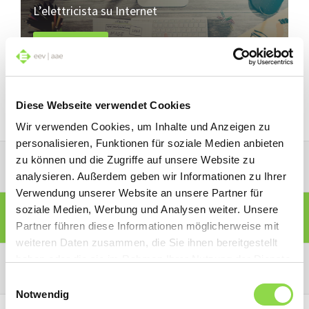
L’elettricista su Internet
Leggere
Diese Webseite verwendet Cookies
Wir verwenden Cookies, um Inhalte und Anzeigen zu
personalisieren, Funktionen für soziale Medien anbieten
zu können und die Zugriffe auf unsere Website zu
PORTALE PARTNER CONVENZIONATI
analysieren. Außerdem geben wir Informationen zu Ihrer
Verwendung unserer Website an unsere Partner für
soziale Medien, Werbung und Analysen weiter. Unsere
PORTALE SOCI
Partner führen diese Informationen möglicherweise mit
weiteren Daten zusammen, die Sie ihnen bereitgestellt
haben oder die sie im Rahmen Ihrer Nutzung der Dienste
PORTALE CONSUMATORI
gesammelt haben.
Einwilligungsauswahl
Notwendig